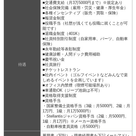
■交通費支給（月3万5000円まで）※規定あり
■社会保険完備（雇用・労災・健康・厚生年金）
■各種インセンティブ（販売・買取・保険）
■報奨金制度
■役職手当（社歴が浅くても役職に就くことが可
能です）
■退職金制度（401K）
■社員特別割引制度（自家用車、パーツ、自動車
保険）
■永年勤続等表彰制度
■健康診断・人間ドック費用補助
■慶弔祝い金
待遇
■社員旅行
■チケットレストラン
■社内イベント（ゴルフイベントなどみんなで楽
しめるイベントを企画しています）
■オフィス内禁煙（喫煙可能場所あり）
■車通勤OK（ジープ池袋は不可）
■資格取得支援制度
■資格手当
・国家整備士資格手当（3級：月5000円、2級：月
1万円、1級：月1万5000円）
・Stellantisジャパン資格手当（2級：月5000円、
1級：月1万円）※メーカー資格手当
・自動車検査員資格（月5000円）
履歴書（写貼）・職務経歴書を下記メールアドレ