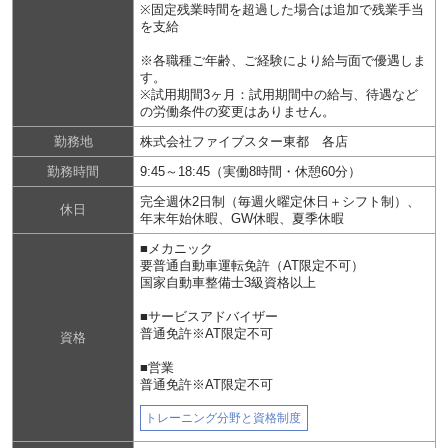
※固定残業時間を超過した場合は追加で残業手当
を支給
※各職種ご年齢、ご経験により給与面で優遇しま
す。
※試用期間3ヶ月：試用期間中の給与、待遇など
の労働条件の変更はありません。
勤務地
株式会社ファイブスター東都 各店
勤務時間
9:45～18:45（実働8時間・休憩60分）
完全週休2日制（毎週火曜定休日＋シフト制）、
休日
年末年始休暇、GW休暇、夏季休暇
■メカニック
要普通自動車運転免許（AT限定不可）
国家自動車整備士3級資格以上
■サービスアドバイザー
普通免許※AT限定不可
資格
■営業
普通免許※AT限定不可
トレーニング分野と資格制度